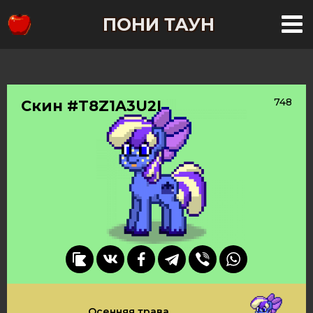
ПОНИ ТАУН
748
Скин #T8Z1A3U2I
Осенняя трава