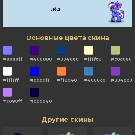
Лёд
Основные цвета скина
#8080ff
#400080
#004080
#ffffc0
#c0c080
#ffffff
#0000ff
#ff8040
#4080c0
#8040c0
#c080ff
#000040
Другие скины