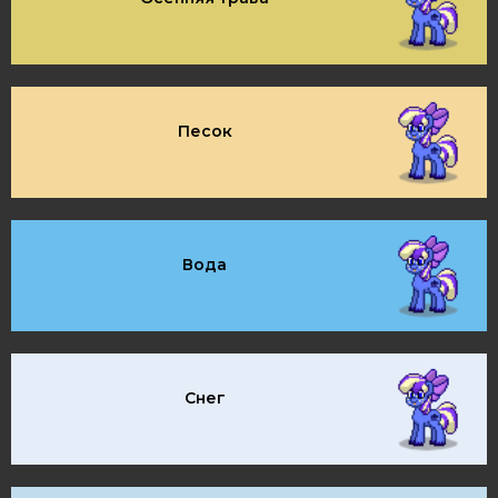
Песок
Вода
Снег