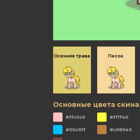
Осенняя трава
Песок
Основные цвета скина
#ffc0c0
#ffff40
#00c0ff
#c08040