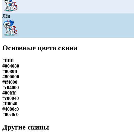
Лёд
Основные цвета скина
#ffffff
#004080
#0080ff
#800000
#ff4000
#c04000
#00ffff
#c00040
#ff0040
#4080c0
#00c0c0
Другие скины