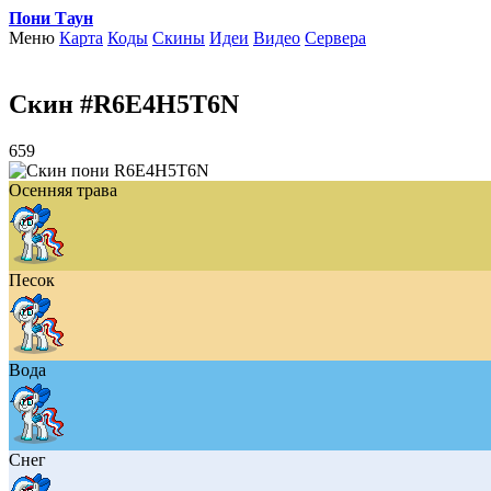
Пони Таун
Меню
Карта
Коды
Скины
Идеи
Видео
Сервера
Скин #R6E4H5T6N
659
Осенняя трава
Песок
Вода
Снег