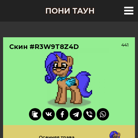
ПОНИ ТАУН
441
Скин #R3W9T8Z4D
Осенняя трава