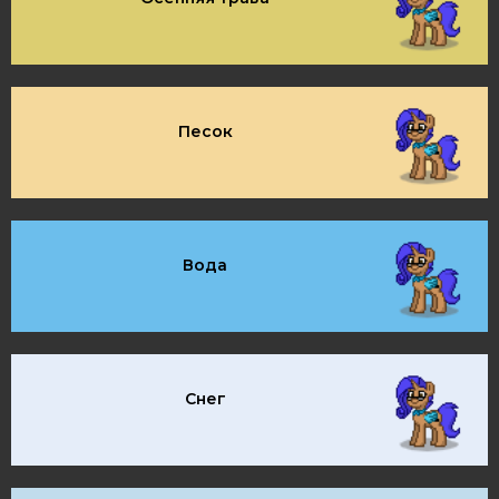
Песок
Вода
Снег