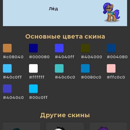
Лёд
Основные цвета скина
#c08040
#000080
#4040ff
#404000
#004080
#40c0ff
#ffffff
#40c0c0
#0080c0
#ffc0c0
#4040c0
#00c0ff
Другие скины