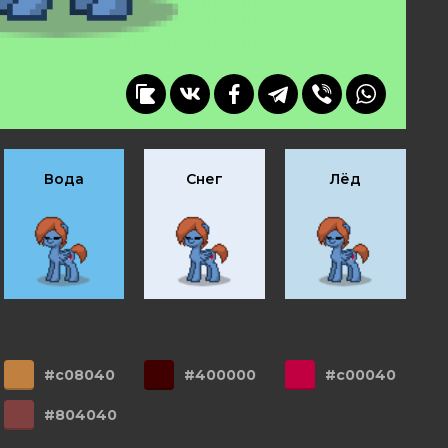
Вода
Снег
Лёд
#c08040
#400000
#c00040
#804040