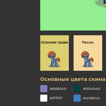
Осенняя трава
Песок
Основные цвета скина
#8080c0
#004040
#ffffff
#4080c0