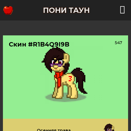
ПОНИ ТАУН
547
Скин #R1B4Q9I9B
Осенняя трава