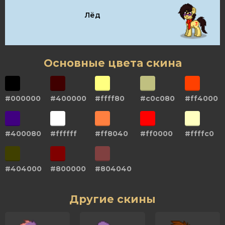
Лёд
Основные цвета скина
#000000
#400000
#ffff80
#c0c080
#ff4000
#400080
#ffffff
#ff8040
#ff0000
#ffffc0
#404000
#800000
#804040
Другие скины