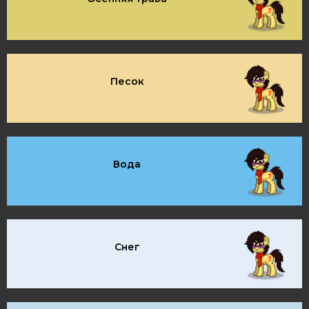
Песок
Вода
Снег