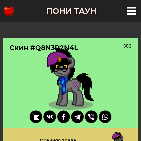
ПОНИ ТАУН
582
Скин #Q8N3P2N4L
Осенняя трава