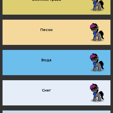
Песок
Вода
Снег