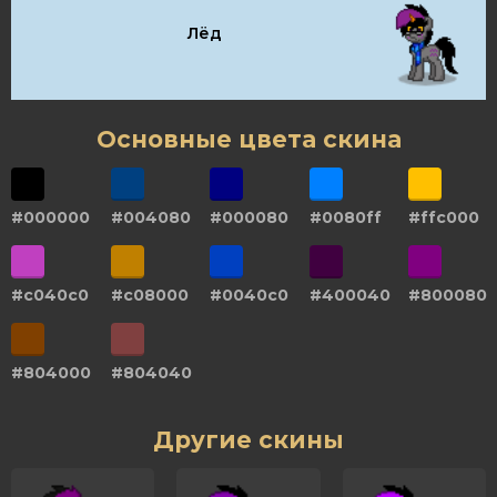
Лёд
Основные цвета скина
#000000
#004080
#000080
#0080ff
#ffc000
#c040c0
#c08000
#0040c0
#400040
#800080
#804000
#804040
Другие скины