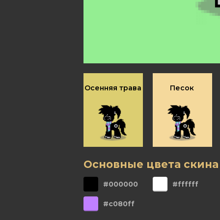
Осенняя трава
Песок
Основные цвета скина
#000000
#ffffff
#c080ff