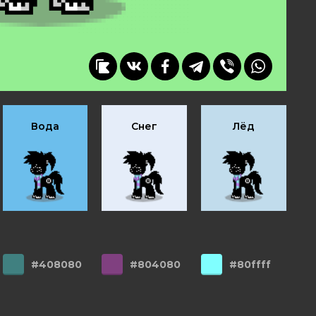
Вода
Снег
Лёд
#408080
#804080
#80ffff