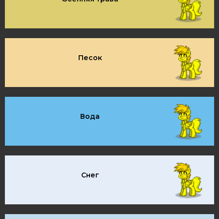
Песок
Вода
Снег