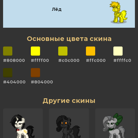
Лёд
Основные цвета скина
#808000
#ffff00
#c0c000
#ffc000
#ffffc0
#404000
#804000
Другие скины