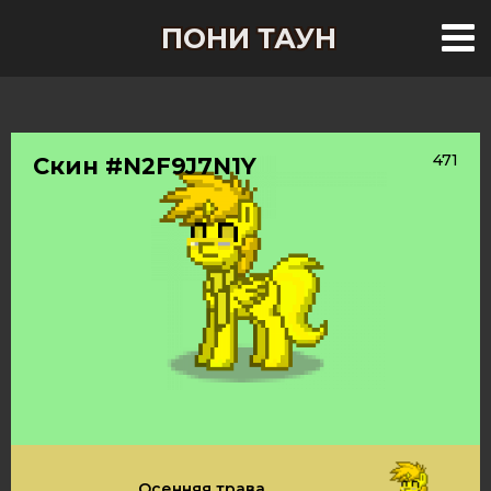
ПОНИ ТАУН
471
Скин #N2F9J7N1Y
Осенняя трава