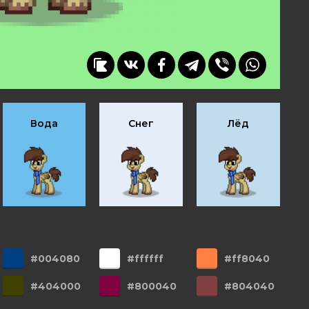
Вода
Снег
Лёд
#004080
#ffffff
#ff8040
#404000
#800040
#804040