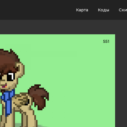
Карта
Коды
Ск
551