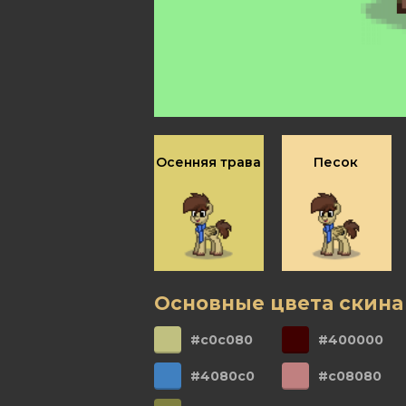
Осенняя трава
Песок
Основные цвета скина
#c0c080
#400000
#4080c0
#c08080