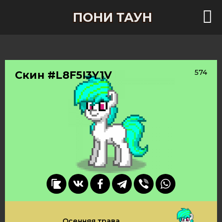
ПОНИ ТАУН
574
Скин #L8F5I3Y1V
Осенняя трава