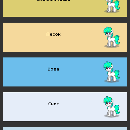
Песок
Вода
Снег