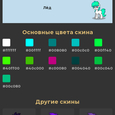
Лёд
Основные цвета скина
#ffffff
#00ffff
#008080
#00c0c0
#00ff40
#40ff00
#40c000
#c00080
#004040
#00c040
#00c080
Другие скины