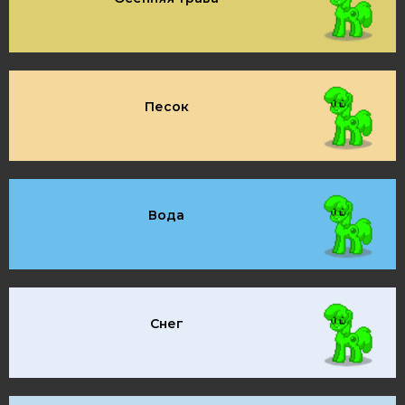
Песок
Вода
Снег