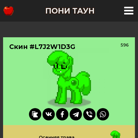
ПОНИ ТАУН
596
Скин #L7J2W1D3G
Осенняя трава