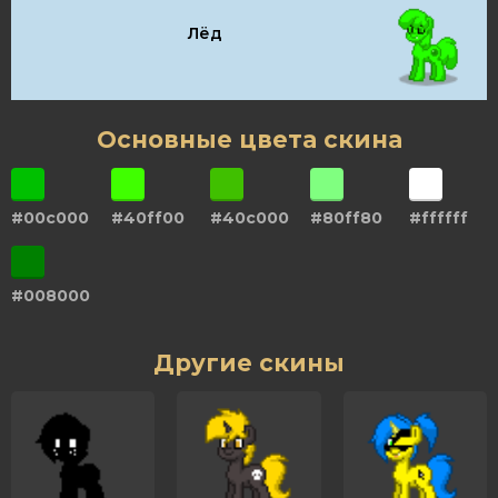
Лёд
Основные цвета скина
#00c000
#40ff00
#40c000
#80ff80
#ffffff
#008000
Другие скины