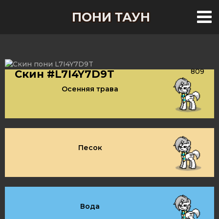
ПОНИ ТАУН
809
Скин #L7I4Y7D9T
Осенняя трава
Песок
Вода