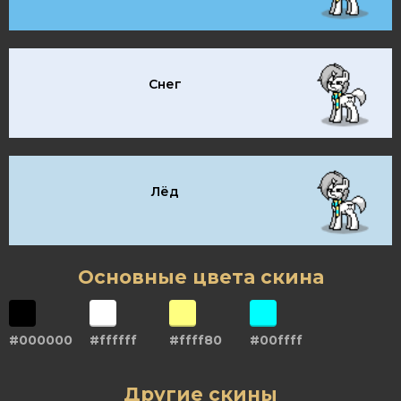
Снег
Лёд
Основные цвета скина
#000000
#ffffff
#ffff80
#00ffff
Другие скины