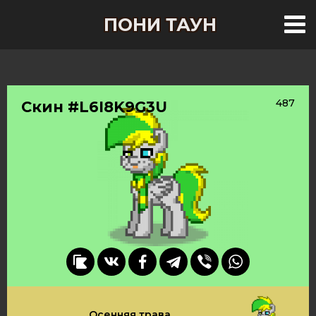
ПОНИ ТАУН
487
Скин #L6I8K9G3U
Осенняя трава