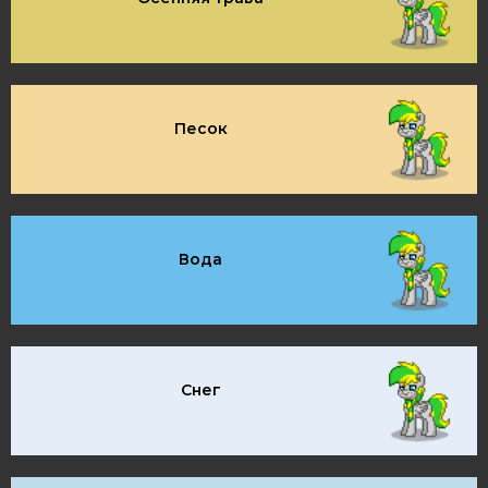
Песок
Вода
Снег