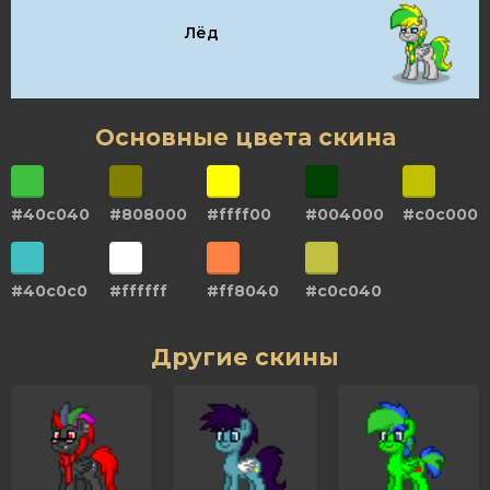
Лёд
Основные цвета скина
#40c040
#808000
#ffff00
#004000
#c0c000
#40c0c0
#ffffff
#ff8040
#c0c040
Другие скины