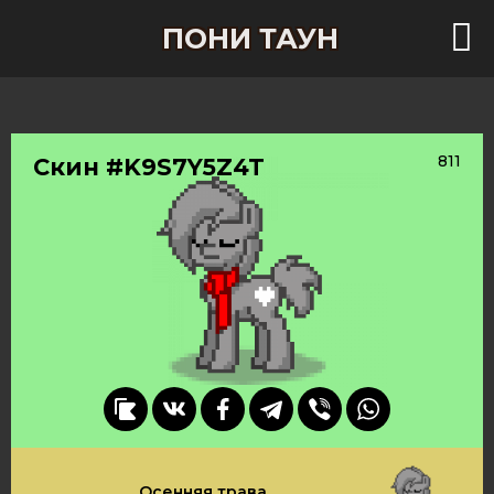
ПОНИ ТАУН
811
Скин #K9S7Y5Z4T
Осенняя трава