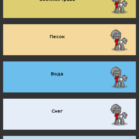
Песок
Вода
Снег