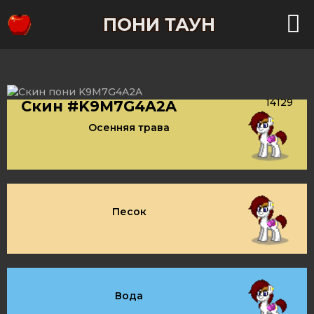
ПОНИ ТАУН
14129
Скин #K9M7G4A2A
Осенняя трава
Песок
Вода