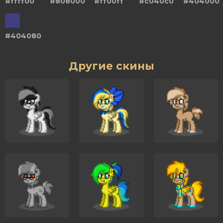
#ffff00
#808000
#ff00ff
#c040c0
#404000
#404080
Другие скины