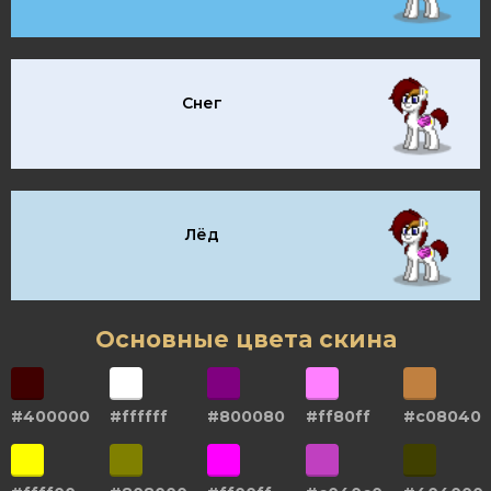
Снег
Лёд
Основные цвета скина
#400000
#ffffff
#800080
#ff80ff
#c08040