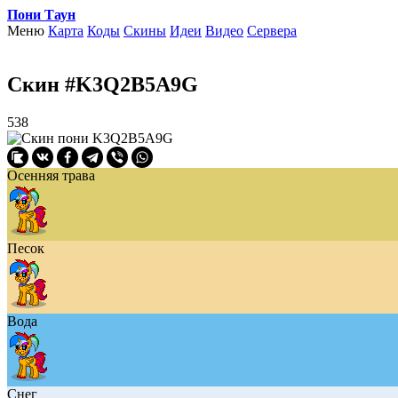
Пони Таун
Меню
Карта
Коды
Скины
Идеи
Видео
Сервера
Скин #K3Q2B5A9G
538
Осенняя трава
Песок
Вода
Снег