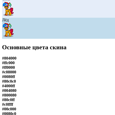
Лёд
Основные цвета скина
#804000
#ffc000
#ff0000
#c08000
#0080ff
#80c0c0
#4000ff
#004080
#800080
#80c0ff
#c0ffff
#00c000
#0080c0