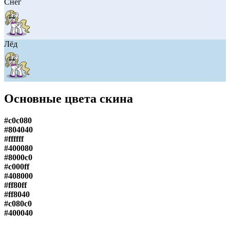
Снег
Лёд
Основные цвета скина
#c0c080
#804040
#ffffff
#400080
#8000c0
#c000ff
#408000
#ff80ff
#ff8040
#c080c0
#400040