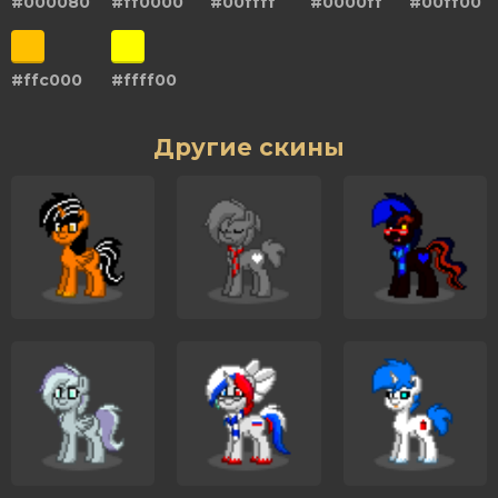
#000080
#ff0000
#00ffff
#0000ff
#00ff00
#ffc000
#ffff00
Другие скины