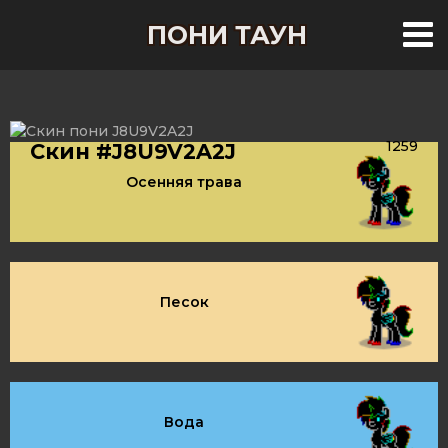
ПОНИ ТАУН
1259
Скин #J8U9V2A2J
Осенняя трава
Песок
Вода