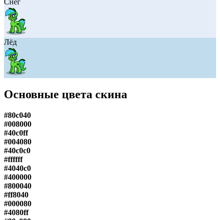
Снег
Лёд
Основные цвета скина
#80c040
#008000
#40c0ff
#004080
#40c0c0
#ffffff
#4040c0
#400000
#800040
#ff8040
#000080
#4080ff