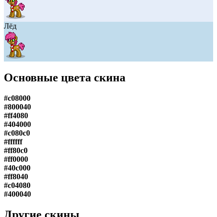
Лёд
Основные цвета скина
#c08000
#800040
#ff4080
#404000
#c080c0
#ffffff
#ff80c0
#ff0000
#40c000
#ff8040
#c04080
#400040
Другие скины