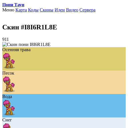
Пони Таун
Меню
Карта
Коды
Скины
Идеи
Видео
Сервера
Скин #I8I6R1L8E
911
Осенняя трава
Песок
Вода
Снег