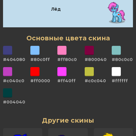
Лёд
Основные цвета скина
#404080
#80c0ff
#ff80c0
#800040
#80c0c0
#c040c0
#ff0000
#ff40ff
#c0c040
#ffffff
#004040
Другие скины