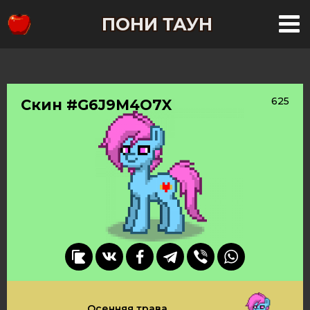
ПОНИ ТАУН
625
Скин #G6J9M4O7X
Осенняя трава