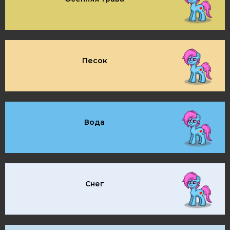
Песок
Вода
Снег