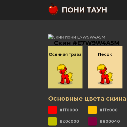
ПОНИ ТАУН
Скин #E7W9W4A5M
Осенняя трава
Песок
Основные цвета скина
#ff0000
#ffc000
#c0c000
#800040