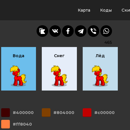
Карта
Коды
Ск
465
Вода
Снег
Лёд
#400000
#804000
#c00000
#ff8040