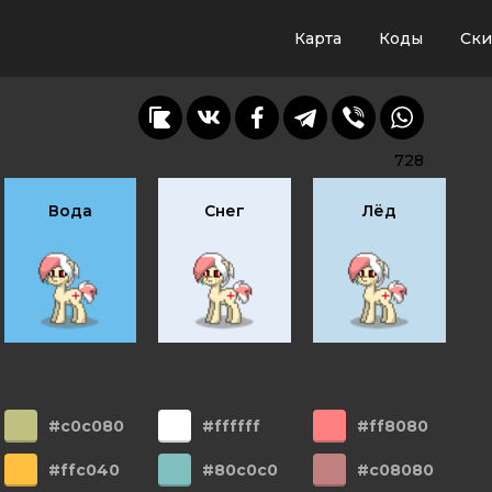
Карта
Коды
Ск
728
Вода
Снег
Лёд
#c0c080
#ffffff
#ff8080
#ffc040
#80c0c0
#c08080