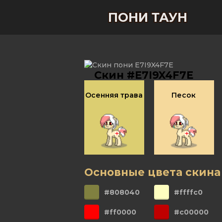
ПОНИ ТАУН
Скин #E7I9X4F7E
Осенняя трава
Песок
Основные цвета скина
#808040
#ffffc0
#ff0000
#c00000