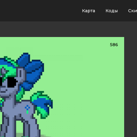
Карта
Коды
Ск
586