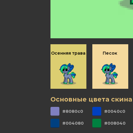
Осенняя трава
Песок
Основные цвета скина
#8080c0
#0040c0
#004080
#008040