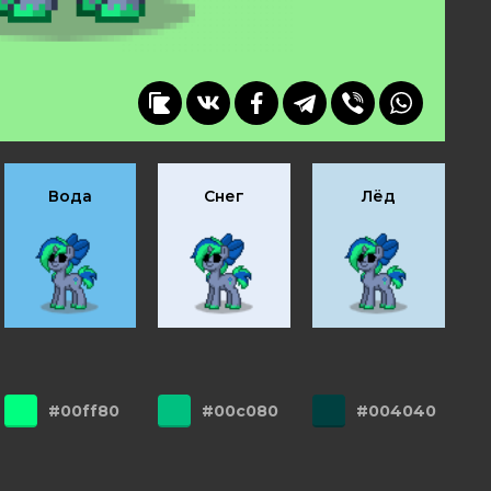
Вода
Снег
Лёд
#00ff80
#00c080
#004040