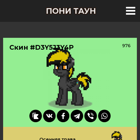
ПОНИ ТАУН
976
Скин #D3Y5J3Y4P
Осенняя трава