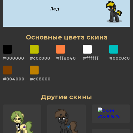
Лёд
Основные цвета скина
#000000
#c0c000
#ff8040
#ffffff
#00c0c0
#804000
#c08000
Другие скины