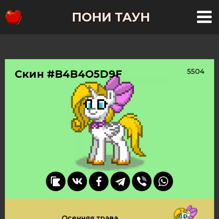
ПОНИ ТАУН
5504
Скин #B4B4O5D9F
Осенняя трава