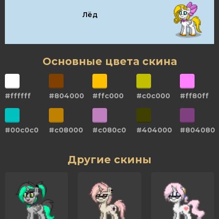
Лёд
Основные цвета скина
#ffffff
#804000
#ffc000
#c0c000
#ff80ff
#00c0c0
#c08000
#c080c0
#404000
#804080
Другие скины