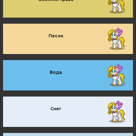
Песок
Вода
Снег