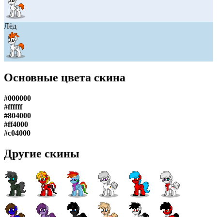
Лёд
Основные цвета скина
#000000
#ffffff
#804000
#ff4000
#c04000
Другие скины